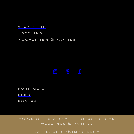
startseite
über uns
hochzeiten & parties
portfolio
blog
kontakt
copyright © 2026 · festtagsdesign
weddings & parties
datenschutz
&
impressum