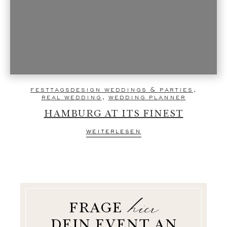
festtagsdesign weddings & parties
,
real wedding
,
wedding planner
HAMBURG AT ITS FINEST
weiterlesen
hier
FRAGE
DEIN EVENT AN