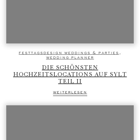
festtagsdesign weddings & parties
,
wedding planner
DIE SCHÖNSTEN
HOCHZEITSLOCATIONS AUF SYLT
TEIL II
weiterlesen