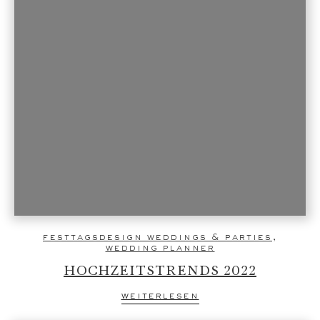
festtagsdesign weddings & parties
,
wedding planner
HOCHZEITSTRENDS 2022
weiterlesen