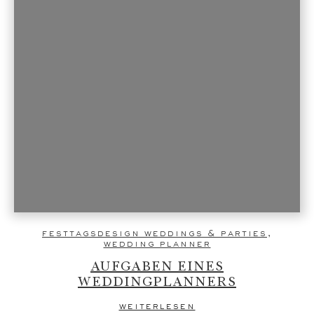
festtagsdesign weddings & parties
,
wedding planner
AUFGABEN EINES
WEDDINGPLANNERS
weiterlesen