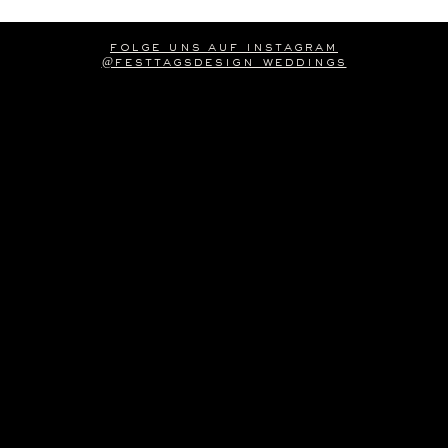
folge uns auf instagram
@festtagsdesign_weddings