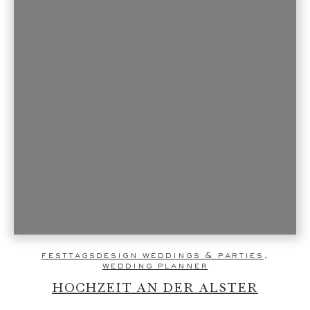
festtagsdesign weddings & parties
,
wedding planner
HOCHZEIT AN DER ALSTER