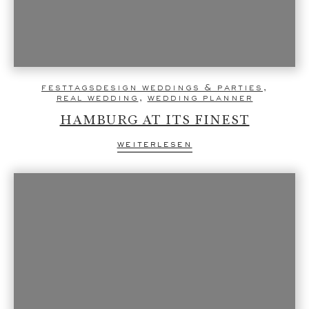
festtagsdesign weddings & parties
,
real wedding
,
wedding planner
HAMBURG AT ITS FINEST
weiterlesen